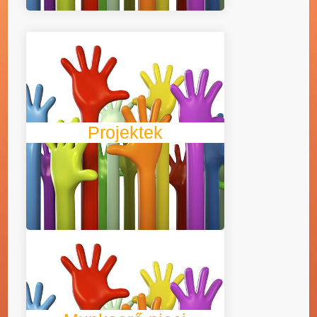
Alapítványunk az elmúlt évek
alatt számtalan programot
valósított meg. Több Európai
Uniós és hazai programnak
voltunk Kedvezményezettjei
főpályázóként, de volt, hogy
Projektek
egy-egy szervezet mellett
partnerként vettünk részt.
Megváltozott munkaképességű
munkavállalókkal kapcsolatos
HR tanácsadás, szervezeti
átvilágítás, tematikus tréningek.
Tudja-e, hogy ha az Ön cége 25