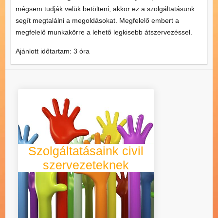
mégsem tudják velük betölteni, akkor ez a szolgáltatásunk
segít megtalálni a megoldásokat. Megfelelő embert a
megfelelő munkakörre a lehető legkisebb átszervezéssel.
Ajánlott időtartam: 3 óra
Tevékenységünk több mint 10
évében számos civil szervezet,
többségében alapítvány és
egyesület létrehozásában
működtünk közre, és több, mint
Szolgáltatásaink civil
300 civil szervezet vette
igénybe szolgáltatási
szervezeteknek
csomagunk bemutatott
elemeinek legalább egyikét.