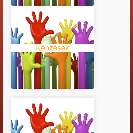
Szervezünk képzéseket 2006
óta. 2009-től már felnőttképzést
folytató intézmény lettünk
(nyilvántartási számunk: 00495-
2009), majd képzéseinket
bővítve és szolgáltatási
Képzések
színvonalunkat javítva 2013-
ban megszereztük a
Felnőttképzési Akkreditációs
Testület által kiadott,
intézményakkreditációs
tanúsítványt.
Szervezetünk 2004-ben alakult
meg Miskolcon, néhány lelkes,
a civil értékek, az önkéntesség
iránt nyitott és fogékony
magánembernek köszönhetően.